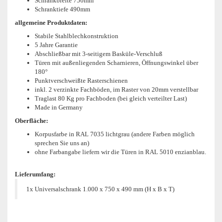
Schrankbreite 750mm
Schranktiefe 490mm
allgemeine Produktdaten:
Stabile Stahlblechkonstruktion
5 Jahre Garantie
Abschließbar mit 3-seitigem Basküle-Verschluß
Türen mit außenliegenden Scharnieren, Öffnungswinkel über
180°
Punktverschweißte Rasterschienen
inkl. 2 verzinkte Fachböden, im Raster von 20mm verstellbar
Traglast 80 Kg pro Fachboden (bei gleich verteilter Last)
Made in Germany
Oberfläche:
Korpusfarbe in RAL 7035 lichtgrau (andere Farben möglich
sprechen Sie uns an)
ohne Farbangabe liefern wir die Türen in RAL 5010 enzianblau.
Lieferumfang:
1x Universalschrank 1.000 x 750
x 490 mm (H x B x T)