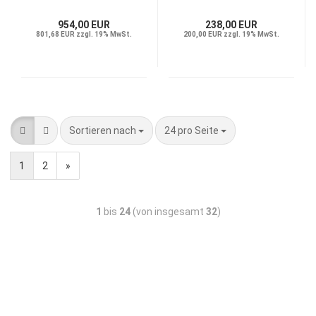
HxBxT
954,00 EUR
238,00 EUR
801,68 EUR zzgl. 19% MwSt.
200,00 EUR zzgl. 19% MwSt.
Sortieren nach
24 pro Seite
1
2
»
1
bis
24
(von insgesamt
32
)