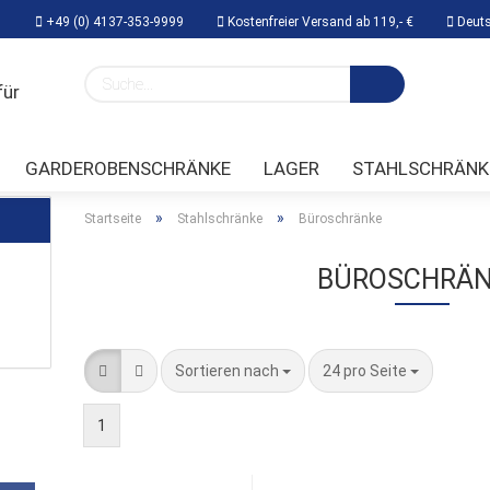
+49 (0) 4137-353-9999
Kostenfreier Versand ab 119,- €
Deuts
Lieferland
GARDEROBENSCHRÄNKE
LAGER
STAHLSCHRÄNK
TTECHNIK
»
»
Startseite
Stahlschränke
Büroschränke
BÜROSCHRÄ
Konto erstellen
Passwort vergessen
Sortieren nach
24 pro Seite
1