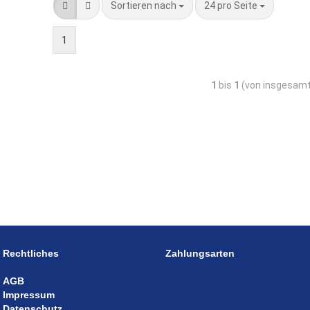
Sortieren nach
24 pro Seite
1
1
bis
1
(von insgesam
Rechtliches
Zahlungsarten
AGB
Impressum
Datenschutz