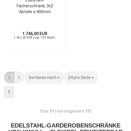
Edelstahl-
Fächerschrank, 3x2
Abteile a 400mm
1.746,00 EUR
1.467,23 EUR zzgl. 19% MwSt.
Sortieren nach
24 pro Seite
1
1
bis
11
(von insgesamt
11
)
EDELSTAHL-GARDEROBENSCHRÄNKE