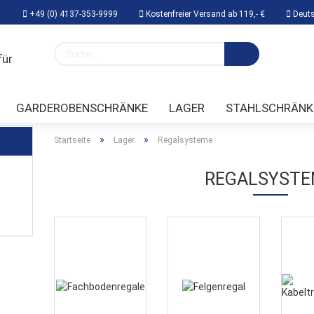
+49 (0) 4137-353-9999
Kostenfreier Versand ab 119,- €
Deuts
Lieferland
GARDEROBENSCHRÄNKE
LAGER
STAHLSCHRÄNK
TTECHNIK
»
»
Startseite
Lager
Regalsysteme
REGALSYSTE
Konto erstellen
Passwort vergessen