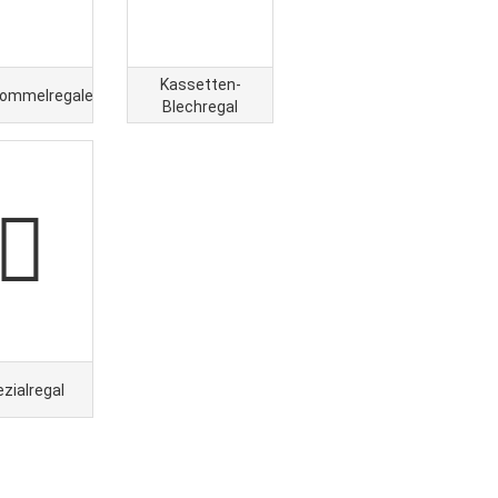
Kassetten-
rommelregale
Blechregal
zialregal