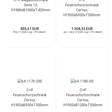
C+P Magazinschrank
C+P
Serie 13,
Feuerschutzschrank
H1980xB1000xT420mm
Certos,
H1950xB930xT500mm
835,51 EUR
1.504,32 EUR
702,11 EUR zzgl. 19% MwSt.
ab 1.264,13 EUR zzgl. 19% MwSt.
C+P
C+P
Feuerschutzschrank
Feuerschutzschrank
Certos,
Certos,
H1950xB930xT500mm
H1950xB1200xT500mm