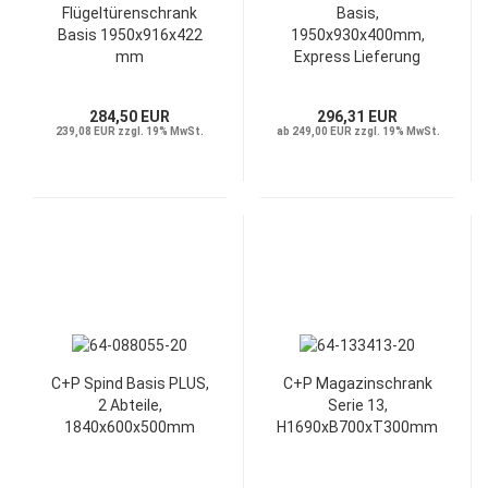
Flügeltürenschrank
Basis,
Basis 1950x916x422
1950x930x400mm,
mm
Express Lieferung
284,50 EUR
296,31 EUR
239,08 EUR zzgl. 19% MwSt.
ab 249,00 EUR zzgl. 19% MwSt.
C+P Spind Basis PLUS,
C+P Magazinschrank
2 Abteile,
Serie 13,
1840x600x500mm
H1690xB700xT300mm