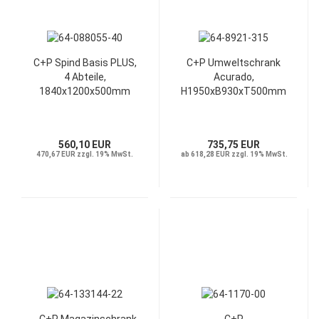
C+P Spind Basis PLUS,
C+P Umweltschrank
4 Abteile,
Acurado,
1840x1200x500mm
H1950xB930xT500mm
560,10 EUR
735,75 EUR
470,67 EUR zzgl. 19% MwSt.
ab 618,28 EUR zzgl. 19% MwSt.