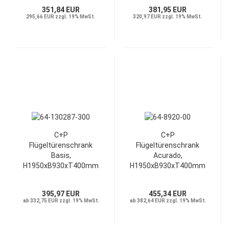
351,84 EUR
381,95 EUR
295,66 EUR zzgl. 19% MwSt.
320,97 EUR zzgl. 19% MwSt.
C+P
C+P
Flügeltürenschrank
Flügeltürenschrank
Basis,
Acurado,
H1950xB930xT400mm
H1950xB930xT400mm
395,97 EUR
455,34 EUR
ab 332,75 EUR zzgl. 19% MwSt.
ab 382,64 EUR zzgl. 19% MwSt.