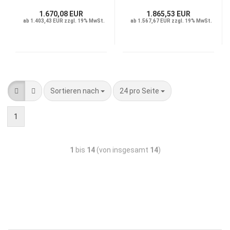
1.670,08 EUR
1.865,53 EUR
ab 1.403,43 EUR zzgl. 19% MwSt.
ab 1.567,67 EUR zzgl. 19% MwSt.
Sortieren nach
24 pro Seite
1
1
bis
14
(von insgesamt
14
)