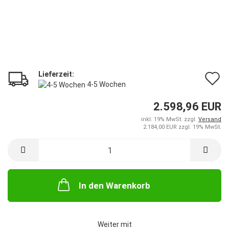
Lieferzeit:
A
4-5 Wochen
d
2.598,96 EUR
M
inkl. 19% MwSt. zzgl.
Versand
2.184,00 EUR zzgl. 19% MwSt.
In den Warenkorb
Weiter mit