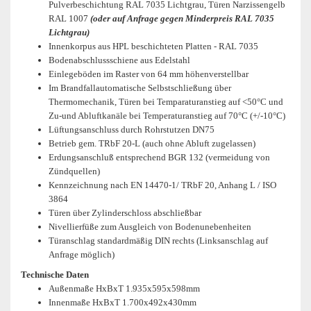
Pulverbeschichtung RAL 7035 Lichtgrau, Türen Narzissengelb
RAL 1007
(oder auf Anfrage gegen Minderpreis RAL 7035
Lichtgrau)
Innenkorpus aus HPL beschichteten Platten - RAL 7035
Bodenabschlussschiene aus Edelstahl
Einlegeböden im Raster von 64 mm höhenverstellbar
Im Brandfallautomatische Selbstschließung über
Thermomechanik, Türen bei Temparaturanstieg auf <50°C und
Zu-und Abluftkanäle bei Temperaturanstieg auf 70°C (+/-10°C)
Lüftungsanschluss durch Rohrstutzen DN75
Betrieb gem. TRbF 20-L (auch ohne Abluft zugelassen)
Erdungsanschluß entsprechend BGR 132 (vermeidung von
Zündquellen)
Kennzeichnung nach EN 14470-1/ TRbF 20, Anhang L / ISO
3864
Türen über Zylinderschloss abschließbar
Nivellierfüße zum Ausgleich von Bodenunebenheiten
Türanschlag standardmäßig DIN rechts (Linksanschlag auf
Anfrage möglich)
Technische Daten
Außenmaße HxBxT 1.935x595x598mm
Innenmaße HxBxT 1.700x492x430mm