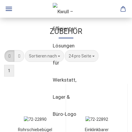
ZUBEHÖR
Sortieren nach
24 pro Seite
1
Rohrschiebebügel
Einklinkbarer