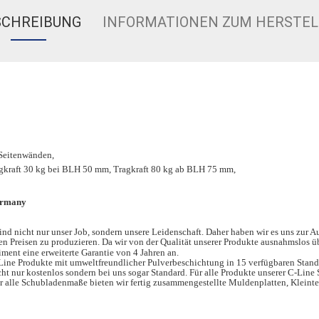
SCHREIBUNG
INFORMATIONEN ZUM HERSTEL
 Seitenwänden,
gkraft 30 kg bei BLH 50 mm, Tragkraft 80 kg ab BLH 75 mm,
ermany
ind nicht nur unser Job, sondern unsere Leidenschaft. Daher haben wir es uns zur 
n Preisen zu produzieren. Da wir von der Qualität unserer Produkte ausnahmslos übe
ment eine erweiterte Garantie von 4 Jahren an.
-Line Produkte mit umweltfreundlicher Pulverbeschichtung in 15 verfügbaren Stand
cht nur kostenlos sondern bei uns sogar Standard.
Für alle Produkte unserer C-Line 
ür alle Schubladenmaße bieten wir fertig zusammengestellte Muldenplatten, Kleint