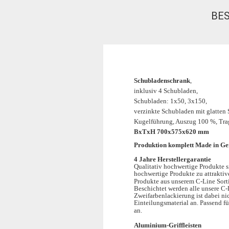
BE
Schubladenschrank
,
inklusiv 4 Schubladen,
Schubladen: 1x50, 3x150,
verzinkte Schubladen mit glatten
Kugelführung, Auszug 100 %, Tra
BxTxH 700x575x620 mm
Produktion komplett Made in G
4 Jahre Herstellergarantie
Qualitativ hochwertige Produkte s
hochwertige Produkte zu attraktive
Produkte aus unserem C-Line Sorti
Beschichtet werden alle unsere C
Zweifarbenlackierung ist dabei ni
Einteilungsmaterial an. Passend f
an.
Aluminium-Griffleisten