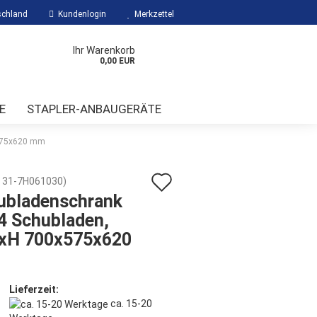
chland
Kundenlogin
Merkzettel
Ihr Warenkorb
0,00 EUR
E
STAPLER-ANBAUGERÄTE
x575x620 mm
Auf
:
31-7H061030
)
ubladenschrank
den
4 Schubladen,
Merkzettel
?
xH 700x575x620
Lieferzeit:
ca. 15-20