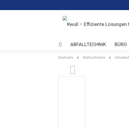
ABFALLTECHNIK
BÜRO
TRANSPORTGERÄTE
UMWEL
»
»
Startseite
Stahlschränke
Schubla