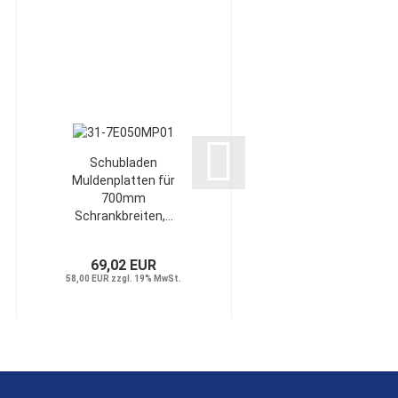
Schubladen
Schubladen
Muldenplatten für
Muldenplatten für
700mm
700mm MP02
Schrankbreiten,...
Schrankbreiten,...
69,02 EUR
74,97 EUR
58,00 EUR zzgl. 19% MwSt.
63,00 EUR zzgl. 19% MwSt.