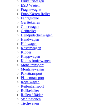
Einkaufswagen
ESD Wagen
Etagenwagen
Euro-Kästen Roller
Fahrgestelle
Gerätekarren
Gitterwagen
Griffroller
Handpritschenwagen
Handwagen
Hubwagen
Kastenwagen
Kipper
Klappwagen
Komissionierwagen
Möbeltransport
Montagewagen
Pakettransport
Plattentransport
Regalwagen
Reifentransport
Rollbehälter
Rollen / Räder
Stahlflaschen
Tischwagen