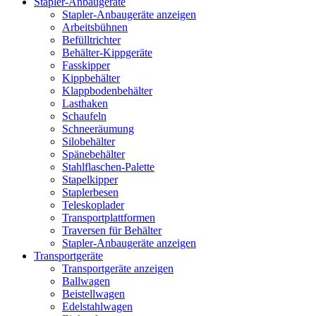
Stapler-Anbaugeräte
Stapler-Anbaugeräte anzeigen
Arbeitsbühnen
Befülltrichter
Behälter-Kippgeräte
Fasskipper
Kippbehälter
Klappbodenbehälter
Lasthaken
Schaufeln
Schneeräumung
Silobehälter
Spänebehälter
Stahlflaschen-Palette
Stapelkipper
Staplerbesen
Teleskoplader
Transportplattformen
Traversen für Behälter
Stapler-Anbaugeräte anzeigen
Transportgeräte
Transportgeräte anzeigen
Ballwagen
Beistellwagen
Edelstahlwagen