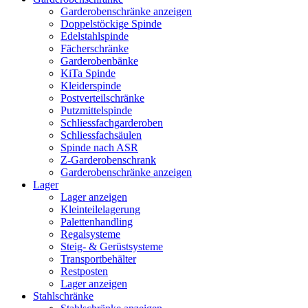
Garderobenschränke anzeigen
Doppelstöckige Spinde
Edelstahlspinde
Fächerschränke
Garderobenbänke
KiTa Spinde
Kleiderspinde
Postverteilschränke
Putzmittelspinde
Schliessfachgarderoben
Schliessfachsäulen
Spinde nach ASR
Z-Garderobenschrank
Garderobenschränke anzeigen
Lager
Lager anzeigen
Kleinteilelagerung
Palettenhandling
Regalsysteme
Steig- & Gerüstsysteme
Transportbehälter
Restposten
Lager anzeigen
Stahlschränke