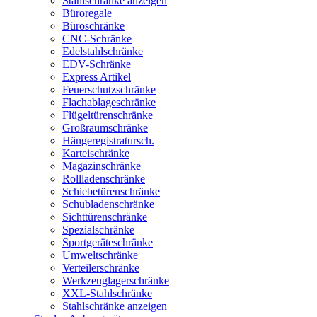
Stahlschränke anzeigen
Büroregale
Büroschränke
CNC-Schränke
Edelstahlschränke
EDV-Schränke
Express Artikel
Feuerschutzschränke
Flachablageschränke
Flügeltürenschränke
Großraumschränke
Hängeregistratursch.
Karteischränke
Magazinschränke
Rollladenschränke
Schiebetürenschränke
Schubladenschränke
Sichttürenschränke
Spezialschränke
Sportgeräteschränke
Umweltschränke
Verteilerschränke
Werkzeuglagerschränke
XXL-Stahlschränke
Stahlschränke anzeigen