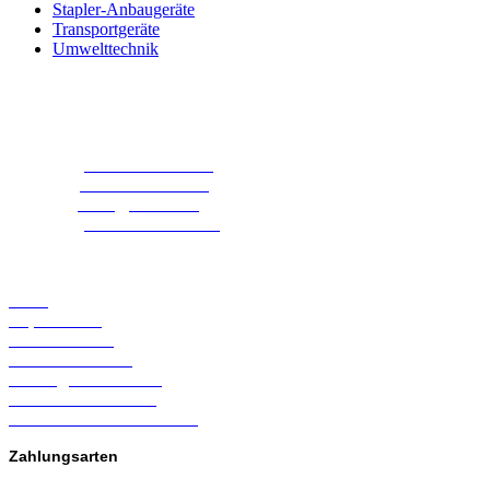
Stapler-Anbaugeräte
Transportgeräte
Umwelttechnik
Kwull GmbH
Zum Teich 1
21397 Vastorf-Volkstorf
Telefon:
04137-353-9999
Fax:
04137-353-9993
E-Mail:
info@kwull.de
Kontakt:
Kontaktformular
Rechtliches
AGB
Impressum
Datenschutz
Widerrufsrecht
Vertrag widerrufen
Versand & Zahlung
Online-Streitschlichtung
Zahlungsarten