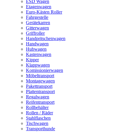
ESD Wagen
Etagenwagen
Euro-Kästen Roller
Fahrgestelle
Gerätekarren
Gitterwagen
Griffroller
Handpritschenwagen
Handwagen
Hubwagen
Kastenwagen
Kipper
Klappwagen
Komissionierwagen
Möbeltransport
Montagewagen
Pakettransport
Plattentransport
Regalwagen
Reifentransport
Rollbehälter
Rollen / Räder
Stahlflaschen
Tischwagen
Transporthunde