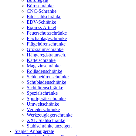
Büroregale
Büroschränke
CNC-Schränke
Edelstahlschränke
EDV-Schränke
Express Artikel
Feuerschutzschränke
Flachablageschränke
Flügeltürenschränke
Großraumschränke
Hängeregistratursch.
Karteischränke
Magazinschränke
Rollladenschränke
Schiebetürenschränke
Schubladenschränke
Sichttürenschränke
Spezialschränke
Sportgeräteschränke
Umweltschränke
Verteilerschränke
Werkzeuglagerschränke
XXL-Stahlschränke
Stahlschränke anzeigen
Stapler-Anbaugeräte