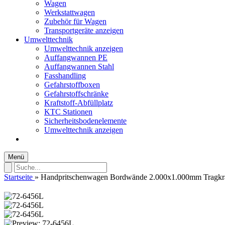
Wagen
Werkstattwagen
Zubehör für Wagen
Transportgeräte anzeigen
Umwelttechnik
Umwelttechnik anzeigen
Auffangwannen PE
Auffangwannen Stahl
Fasshandling
Gefahrstoffboxen
Gefahrstoffschränke
Kraftstoff-Abfüllplatz
KTC Stationen
Sicherheitsbodenelemente
Umwelttechnik anzeigen
Menü
Startseite
»
Handpritschenwagen Bordwände 2.000x1.000mm Tragkra