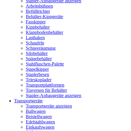
Stapler-Anbaugeräte anzeigen
Arbeitsbühnen
Befülltrichter
Behälter-Kippgeräte
Fasskipper
Kippbehälter
Klappbodenbehälter
Lasthaken
Schaufeln
Schneeräumung
Silobehälter
Spänebehälter
Stahlflaschen-Palette
Stapelkipper
Staplerbesen
Teleskoplader
Transportplattformen
Traversen für Behälter
Stapler-Anbaugeräte anzeigen
Transportgeräte
Transportgeräte anzeigen
Ballwagen
Beistellwagen
Edelstahlwagen
Einkaufswagen