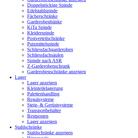
Doppelstöckige Spinde
Edelstahlspinde
Fächerschränke
Garderobenbänke
KiTa Spinde
Kleiderspinde
Postverteilschränke
Putzmittelspinde
Schliessfachgarderoben
Schliessfachsäulen
Spinde nach ASR
Z-Garderobenschrank
Garderobenschränke anzeigen
Lager
Lager anzeigen
Kleinteilelagerung
Palettenhandling
Regalsysteme
Steig- & Gerüstsysteme
Transportbehälter
Restposten
Lager anzeigen
Stahlschränke
Stahlschränke anzeigen