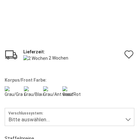
Lieferzeit:
A
2 Wochen
d
M
Korpus/Front Farbe:
Verschlusssystem:
Staffelpreise